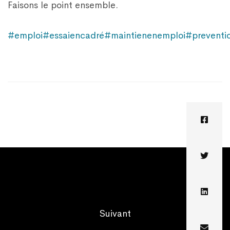
Faisons le point ensemble.
#emploi
#essaiencadré
#maintienenemploi
#preventi
Suivant